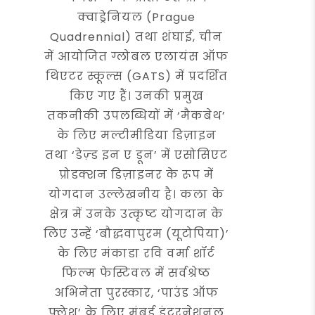
क्वाड्रेनियल (Prague
Quadrennial) तथा शंघाई, चीन
में आयोजित ग्लोबल एलायंस ऑफ
थिएटर स्कूल्स (GATS) में प्रदर्शित
किए गए हैं। उनकी प्रमुख
तकनीकी उपलब्धियों में ‘मैकबेथ’
के लिए मल्टीमीडिया डिज़ाइन
तथा ‘डेज़्ड इन ए डून’ में एसोसिएट
प्रोडक्शन डिज़ाइनर के रूप में
योगदान उल्लेखनीय है। कला के
क्षेत्र में उनके उत्कृष्ट योगदान के
लिए उन्हें ‘बौद्धवापुरम (यूटोपिया)’
के लिए मंकाडा रवि वर्मा शॉर्ट
फिल्म फेस्टिवल में सर्वश्रेष्ठ
अभिनेता पुरस्कार, ‘पाउंड ऑफ
फ्लेश’ के लिए मुंबई इंटरनेशनल