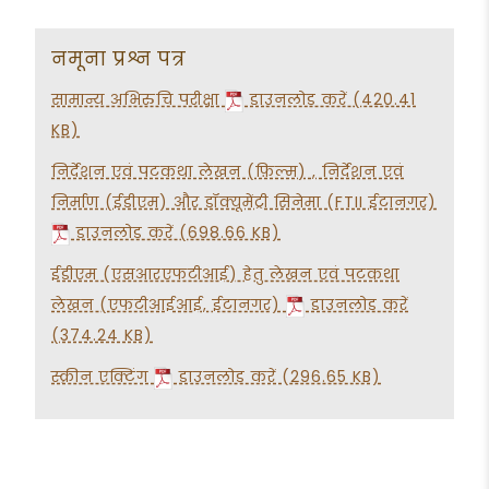
नमूना प्रश्न पत्र
सामान्य अभिरुचि परीक्षा
डाउनलोड करें (420.41
KB)
निर्देशन एवं पटकथा लेखन (फ़िल्म) , निर्देशन एवं
निर्माण (ईडीएम) और डॉक्यूमेंट्री सिनेमा (FTII ईटानगर)
डाउनलोड करें (698.66 KB)
ईडीएम (एसआरएफटीआई) हेतु लेखन एवं पटकथा
लेखन (एफटीआईआई, ईटानगर)
डाउनलोड करें
(374.24 KB)
स्क्रीन एक्टिंग
डाउनलोड करें (296.65 KB)