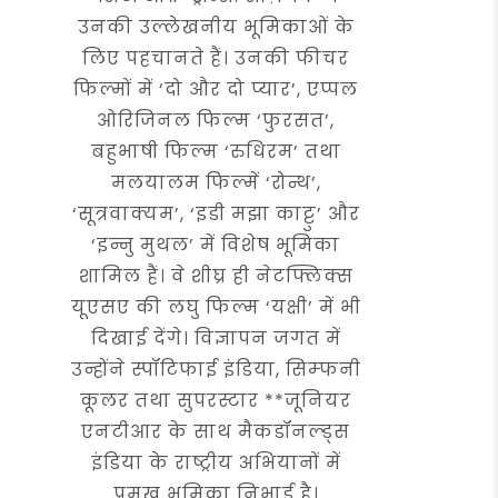
उनकी उल्लेखनीय भूमिकाओं के
लिए पहचानते हैं। उनकी फीचर
फिल्मों में ‘दो और दो प्यार’, एप्पल
ओरिजिनल फिल्म ‘फुरसत’,
बहुभाषी फिल्म ‘रुधिरम’ तथा
मलयालम फिल्में ‘रोन्थ’,
‘सूत्रवाक्यम’, ‘इडी मझा काट्टु’ और
‘इन्नु मुथल’ में विशेष भूमिका
शामिल हैं। वे शीघ्र ही नेटफ्लिक्स
यूएसए की लघु फिल्म ‘यक्षी’ में भी
दिखाई देंगे। विज्ञापन जगत में
उन्होंने स्पॉटिफाई इंडिया, सिम्फनी
कूलर तथा सुपरस्टार **जूनियर
एनटीआर के साथ मैकडॉनल्ड्स
इंडिया के राष्ट्रीय अभियानों में
प्रमुख भूमिका निभाई है।