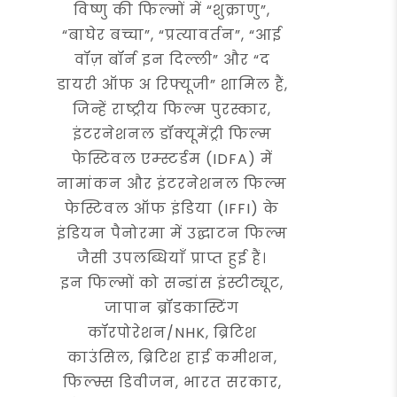
विष्णु की फिल्मों में “शुक्राणु”,
“बाघेर बच्चा”, “प्रत्यावर्तन”, “आई
वॉज़ बॉर्न इन दिल्ली” और “द
डायरी ऑफ अ रिफ्यूजी” शामिल हैं,
जिन्हें राष्ट्रीय फिल्म पुरस्कार,
इंटरनेशनल डॉक्यूमेंट्री फिल्म
फेस्टिवल एम्स्टर्डम (IDFA) में
नामांकन और इंटरनेशनल फिल्म
फेस्टिवल ऑफ इंडिया (IFFI) के
इंडियन पैनोरमा में उद्घाटन फिल्म
जैसी उपलब्धियाँ प्राप्त हुई हैं।
इन फिल्मों को सन्डांस इंस्टीट्यूट,
जापान ब्रॉडकास्टिंग
कॉरपोरेशन/NHK, ब्रिटिश
काउंसिल, ब्रिटिश हाई कमीशन,
फिल्म्स डिवीजन, भारत सरकार,