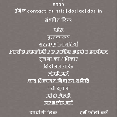
9300
ईमेल contact[at]srfti[dot]ac[dot]in
संबंधित लिंक:
प्रवेश
पुस्तकालय
महत्वपूर्ण समितियाँ
भारतीय तकनीकी और आर्थिक सहयोग कार्यक्रम
सूचना का अधिकार
सिटीजन चार्टर
संपर्क करें
छात्र शिकायत निवारण समिति
भर्ती सूचना
फोटो गैलरी
डाउनलोड करें
उपयोगी लिंक
हमें फॉलो करें