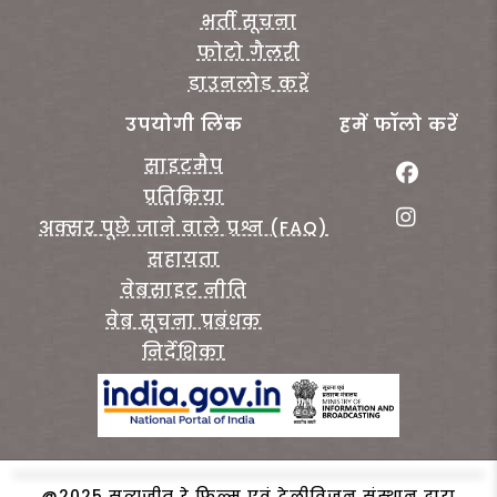
भर्ती सूचना
फोटो गैलरी
डाउनलोड करें
उपयोगी लिंक
हमें फॉलो करें
साइटमैप
प्रतिक्रिया
अक्सर पूछे जाने वाले प्रश्न (FAQ)
सहायता
वेबसाइट नीति
वेब सूचना प्रबंधक
निर्देशिका
@2025 सत्यजीत रे फिल्म एवं टेलीविजन संस्थान द्वारा