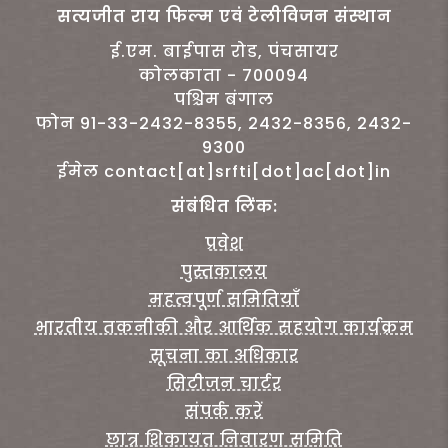
सत्यजीत राय फिल्म एवं टेलीविजन संस्थान
ई.एम. बाईपास रोड, पंचसायर
कोलकाता - 700094
पश्चिम बंगाल
फोन 91-33-2432-8355, 2432-8356, 2432-
9300
ईमेल contact[at]srfti[dot]ac[dot]in
संबंधित लिंक:
प्रवेश
पुस्तकालय
महत्वपूर्ण समितियाँ
भारतीय तकनीकी और आर्थिक सहयोग कार्यक्रम
सूचना का अधिकार
सिटीजन चार्टर
संपर्क करें
छात्र शिकायत निवारण समिति