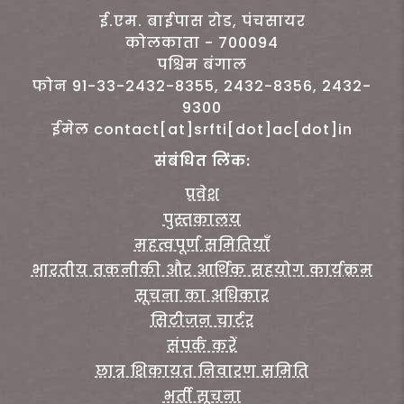
ई.एम. बाईपास रोड, पंचसायर
कोलकाता - 700094
पश्चिम बंगाल
फोन 91-33-2432-8355, 2432-8356, 2432-
9300
ईमेल contact[at]srfti[dot]ac[dot]in
संबंधित लिंक:
प्रवेश
पुस्तकालय
महत्वपूर्ण समितियाँ
भारतीय तकनीकी और आर्थिक सहयोग कार्यक्रम
सूचना का अधिकार
सिटीजन चार्टर
संपर्क करें
छात्र शिकायत निवारण समिति
भर्ती सूचना