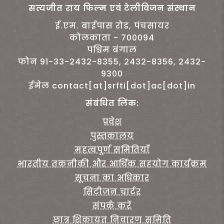
सत्यजीत राय फिल्म एवं टेलीविजन संस्थान
ई.एम. बाईपास रोड, पंचसायर
कोलकाता - 700094
पश्चिम बंगाल
फोन 91-33-2432-8355, 2432-8356, 2432-
9300
ईमेल contact[at]srfti[dot]ac[dot]in
संबंधित लिंक:
प्रवेश
पुस्तकालय
महत्वपूर्ण समितियाँ
भारतीय तकनीकी और आर्थिक सहयोग कार्यक्रम
सूचना का अधिकार
सिटीजन चार्टर
संपर्क करें
छात्र शिकायत निवारण समिति