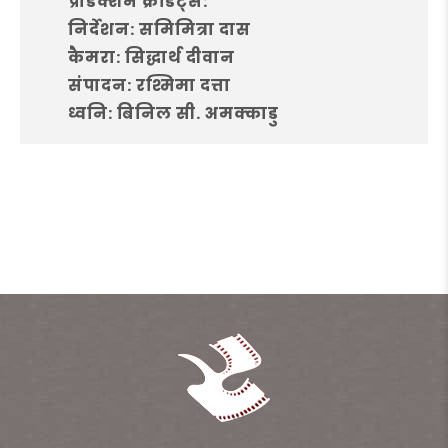
प्रोडक्शन क्रेडिट्स:
निर्देशन: समिमित्रा दास
कैमरा: सिद्धार्थ दीवान
संपादन: रश्मिमा दत्ता
ध्वनि: बिनिल सी. अमक्काडु