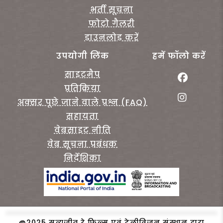
भर्ती सूचना
फोटो गैलरी
डाउनलोड करें
उपयोगी लिंक
हमें फॉलो करें
साइटमैप
प्रतिक्रिया
अक्सर पूछे जाने वाले प्रश्न (FAQ)
सहायता
वेबसाइट नीति
वेब सूचना प्रबंधक
निर्देशिका
@2025 सत्यजीत रे फिल्म एवं टेलीविजन संस्थान द्वारा