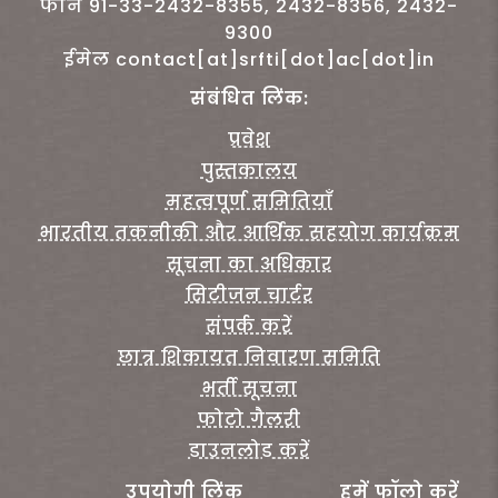
फोन 91-33-2432-8355, 2432-8356, 2432-
9300
ईमेल contact[at]srfti[dot]ac[dot]in
संबंधित लिंक:
प्रवेश
पुस्तकालय
महत्वपूर्ण समितियाँ
भारतीय तकनीकी और आर्थिक सहयोग कार्यक्रम
सूचना का अधिकार
सिटीजन चार्टर
संपर्क करें
छात्र शिकायत निवारण समिति
भर्ती सूचना
फोटो गैलरी
डाउनलोड करें
उपयोगी लिंक
हमें फॉलो करें